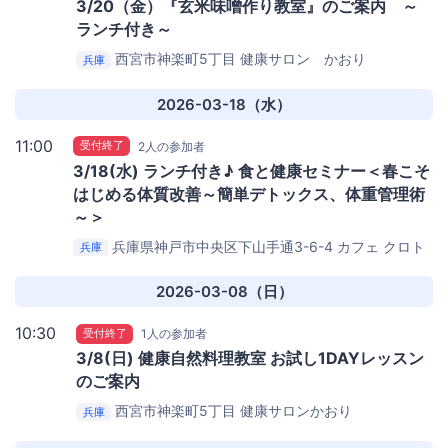
3/20（金）『玄米味噌作り教室』のご案内 ～
ランチ付き～
西宮市神楽町5丁目
健康サロン かおり
兵庫
2026-03-18（水）
11:00
受付終了
2人の参加者
3/18(水) ランチ付き♪ 食と健康セミナー＜春こそ
はじめる体質改善～簡単デトックス、体重管理術
～＞
兵庫県神戸市中央区下山手通3-6-4
カフェ クロト
兵庫
（cafe clotho）
2026-03-08（日）
10:30
受付終了
1人の参加者
3/8(日) 健康自然料理教室 お試し1DAYレッスン
のご案内
西宮市神楽町5丁目
健康サロンかおり
兵庫