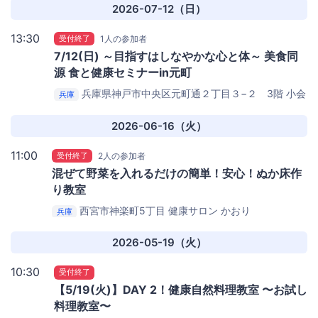
2026-07-12（日）
13:30
受付終了
1人の参加者
7/12(日) ～目指すはしなやかな心と体～ 美食同
源 食と健康セミナーin元町
兵庫県神戸市中央区元町通２丁目３−２ 3階 小会
兵庫
議室3-Ｅ
レンタルスペース ジェム
2026-06-16（火）
11:00
受付終了
2人の参加者
混ぜて野菜を入れるだけの簡単！安心！ぬか床作
り教室
西宮市神楽町5丁目
健康サロン かおり
兵庫
2026-05-19（火）
10:30
受付終了
【5/19(火)】DAY 2！健康自然料理教室 〜お試し
料理教室〜